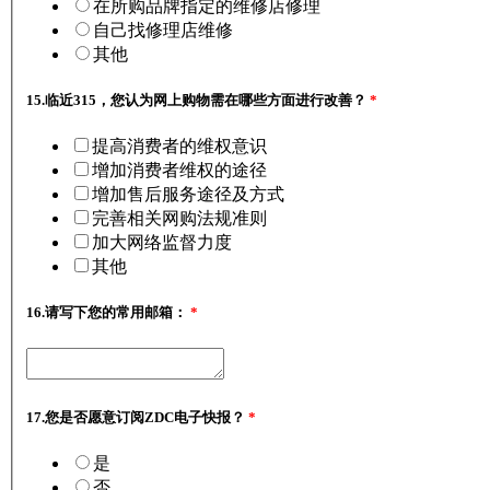
在所购品牌指定的维修店修理
自己找修理店维修
其他
15.
临近315，您认为网上购物需在哪些方面进行改善？
*
提高消费者的维权意识
增加消费者维权的途径
增加售后服务途径及方式
完善相关网购法规准则
加大网络监督力度
其他
16.
请写下您的常用邮箱：
*
17.
您是否愿意订阅ZDC电子快报？
*
是
否