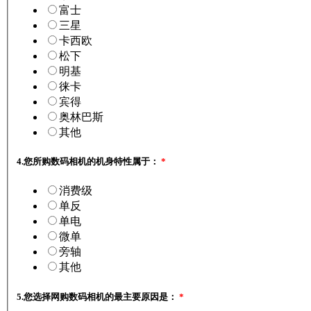
富士
三星
卡西欧
松下
明基
徕卡
宾得
奥林巴斯
其他
4.
您所购数码相机的机身特性属于：
*
消费级
单反
单电
微单
旁轴
其他
5.
您选择网购数码相机的最主要原因是：
*